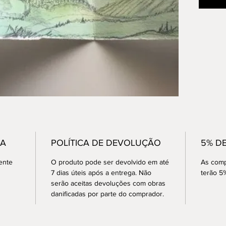
2016
A obra 
Autentic
GA
POLÍTICA DE DEVOLUÇÃO
5% D
ente
O produto pode ser devolvido em até
As comp
7 dias úteis após a entrega. Não
terão 5
serão aceitas devoluções com obras
danificadas por parte do comprador.