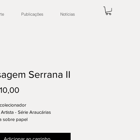
rte
Publicações
Notícias
sagem Serrana II
Preço
10,00
 colecionador
 Artista - Série Araucárias
a sobre papel
ha caixa de madeira
Única
Adicionar ao carrinho