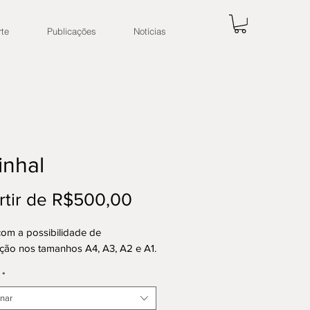
rte
Publicações
Notícias
inhal
Preço
rtir de
R$500,00
promocional
com a possibilidade de
ção nos tamanhos A4, A3, A2 e A1.
*
onar