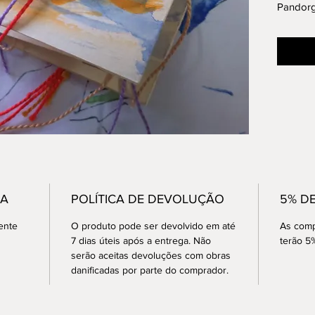
Pandor
Aquarel
Edição 
2016
A obra 
Autentic
GA
POLÍTICA DE DEVOLUÇÃO
5% D
ente
O produto pode ser devolvido em até
As comp
7 dias úteis após a entrega. Não
terão 5
serão aceitas devoluções com obras
danificadas por parte do comprador.