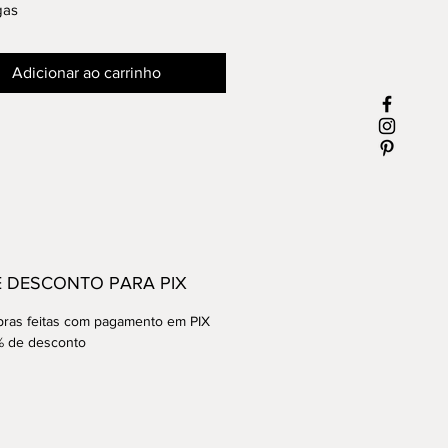
gas
a sobre papel cartão
Única
Adicionar ao carrinho
acompanha o Certificado de
idade.
E DESCONTO PARA PIX
ras feitas com pagamento em PIX
% de desconto